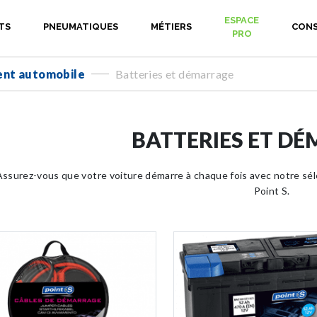
ESPACE
TS
PNEUMATIQUES
MÉTIERS
CONS
PRO
nt automobile
Batteries et démarrage
-
BATTERIES ET D
Assurez-vous que votre voiture démarre à chaque fois avec notre sé
Point S.