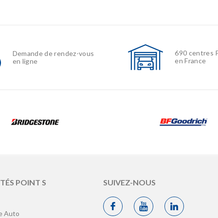
690 centres 
Demande de rendez-vous
en France
en ligne
ITÉS POINT S
SUIVEZ-NOUS
s
e Auto