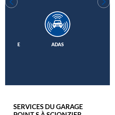
 OPTIQUE
ADAS
AMOR
BILE
SERVICES DU GARAGE
POINT S À SCIONZIER