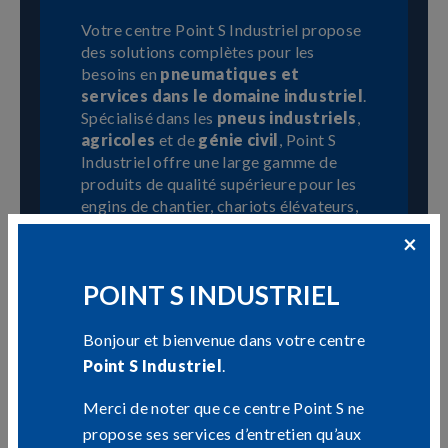
Votre centre Point S Industriel propose
des solutions complètes pour les
besoins en
pneumatiques et
services dans le domaine industriel
.
Spécialisé dans les
pneus industriels
,
agricoles
et de
génie civil
, Point S
Industriel offre une large gamme de
produits de qualité supérieure pour les
engins de chantier, chariots élévateurs,
machines agricoles et véhicules
×
spécialisés.
POINT S INDUSTRIEL
Nos experts de Point S Industriel
fournissent des services spécialisés
comme le montage, l’équilibrage, la
Bonjour et bienvenue dans votre centre
réparation et le rechapage des pneus,
Point S Industriel
.
garantissant des performances
optimales et une productivité accrue
Merci de noter que ce centre Point S ne
pour les entreprises. Pour plus
propose ses services d’entretien qu’aux
d'informations, contactez votre centre