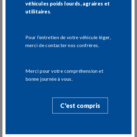
véhicules poids lourds, agraires et
ou
cliquez ici
.
utilitaires
.
Pour l’entretien de votre véhicule léger,
merci de contacter nos confrères.
PRESTATIONS DU GARAGE
Merci pour votre compréhension et
POINT S À MÂLE
bonne journée à vous.
GARAGE DU PERCHE
C'est compris