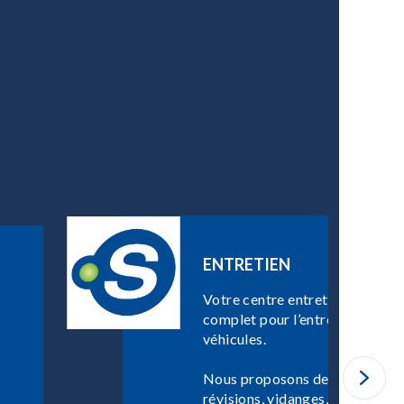
ENTRETIEN
Votre centre entretien Point S 
complet pour l’entretien et la 
véhicules.
Nous proposons des services va
révisions, vidanges, changemen