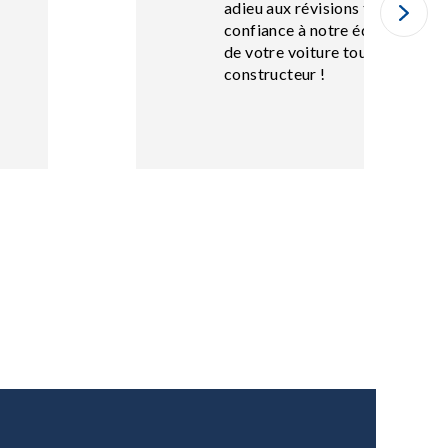
adieu aux révisions trop coûte
confiance à notre équipe Point S
de votre voiture tout en préser
constructeur !