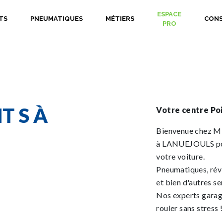
ESPACE
TS
PNEUMATIQUES
MÉTIERS
CONS
PRO
T S À
Votre centre Poi
Bienvenue chez M
à LANUEJOULS pour
votre voiture.
Pneumatiques, révi
et bien d'autres se
Nos experts garagi
rouler sans stress 