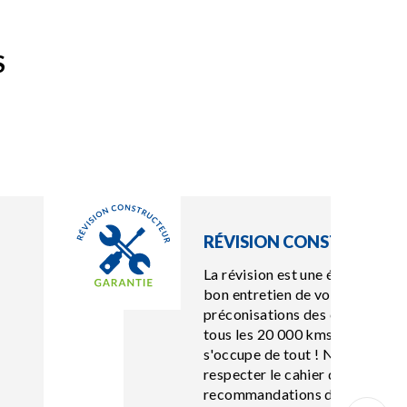
S
RÉVISION CONSTRUCTEU
La révision est une étape essent
bon entretien de votre véhicule.
préconisations des constructeurs
tous les 20 000 kms. Chez Point
s'occupe de tout ! Notre centr
respecter le cahier d’entretien 
recommandations de votre cons