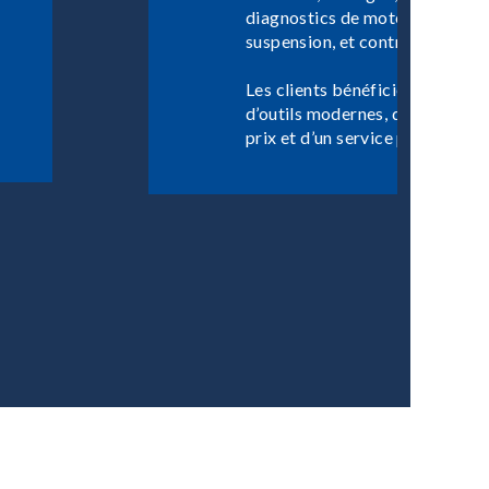
diagnostics de moteur, réparati
suspension, et contrôles de gé
Les clients bénéficient de techn
d’outils modernes, d’un excelle
prix et d’un service personnalis