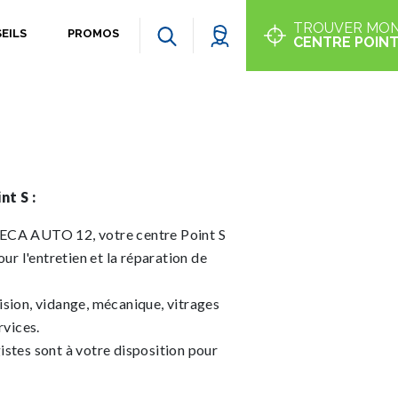
TROUVER MO
EILS
PROMOS
CENTRE POINT
nt S :
ECA AUTO 12, votre centre Point S
 l'entretien et la réparation de
sion, vidange, mécanique, vitrages
rvices.
stes sont à votre disposition pour
!