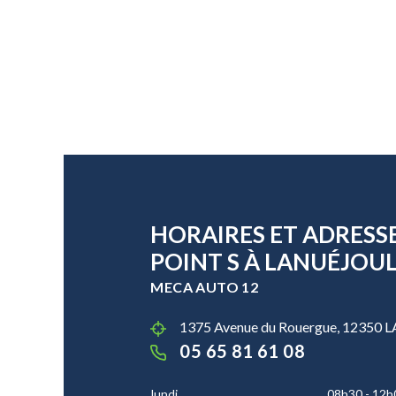
HORAIRES ET ADRESS
POINT S À LANUÉJOU
MECA AUTO 12
1375 Avenue du Rouergue, 12350
05 65 81 61 08
lundi
08h30 - 12h