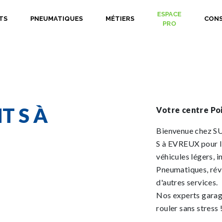
ESPACE
TS
PNEUMATIQUES
MÉTIERS
CONS
PRO
T S À
Votre centre Poi
Bienvenue chez S
S à EVREUX pour l'
véhicules légers, i
Pneumatiques, révi
d'autres services.
Nos experts garagi
rouler sans stress 