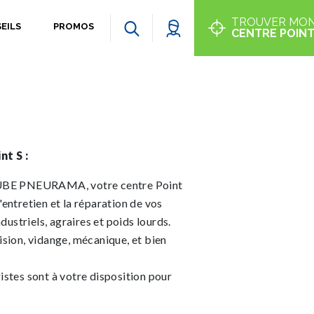
TROUVER MO
EILS
PROMOS
CENTRE POINT
nt S :
UBE PNEURAMA, votre centre Point
entretien et la réparation de vos
ndustriels, agraires et poids lourds.
sion, vidange, mécanique, et bien
stes sont à votre disposition pour
!