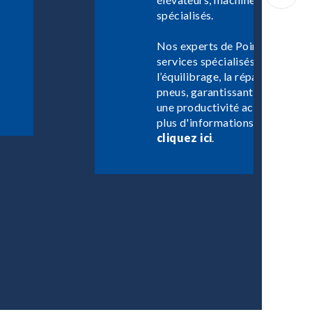
spécialisés.
Nos experts de Point S Industri
services spécialisés comme le
l’équilibrage, la réparation et 
pneus, garantissant des perfo
une productivité accrue pour le
plus d'informations, contactez
cliquez ici
.