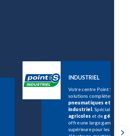
INDUSTRIEL
Votre centre Point S Industriel
solutions complètes pour les b
pneumatiques et services d
industriel
. Spécialisé dans les
agricoles
et de
génie civil
, P
offre une large gamme de produ
supérieure pour les engins de c
élévateurs, machines agricoles 