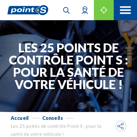
LES 25 POINTS DE
CONTRÔLE POINT S :
POUR LA SANTÉ DE
VOTRE VÉHICULE !
Accueil
Conseils
-
-
Les 25 points de contrôle Point S : pour la
santé de votre véhicule !