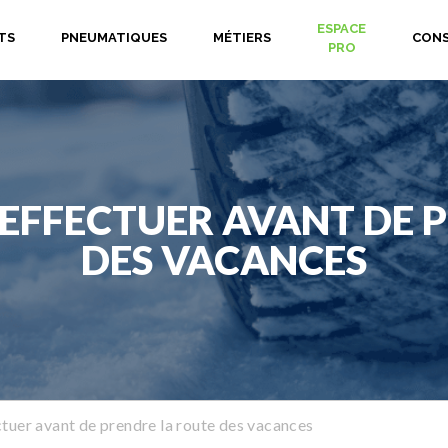
ESPACE
TS
PNEUMATIQUES
MÉTIERS
CONS
PRO
 EFFECTUER AVANT DE 
DES VACANCES
ctuer avant de prendre la route des vacances