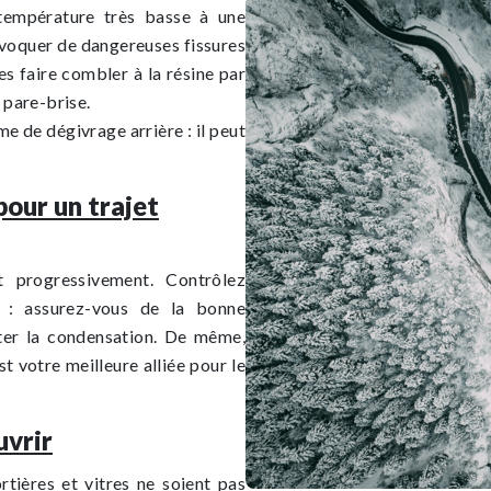
 température très basse à une
voquer de dangereuses fissures
es faire combler à la résine par
 pare-brise.
 de dégivrage arrière : il peut
our un trajet
 progressivement. Contrôlez
r : assurez-vous de la bonne
iter la condensation. De même,
st votre meilleure alliée pour le
uvrir
rtières et vitres ne soient pas