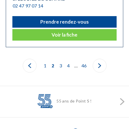
02 47 97 07 14
Prendre rendez-vous
Voir la fiche
1
3
4
…
46
2
55 ans de Point S !