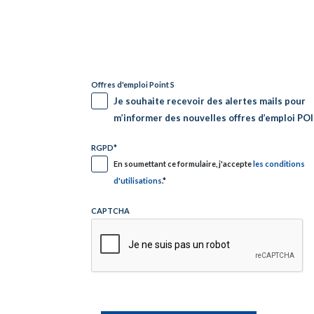
Offres d'emploi Point S
Je souhaite recevoir des alertes mails pour
m’informer des nouvelles offres d’emploi PO
RGPD
*
En soumettant ce formulaire, j'accepte
les conditions
d'utilisations
.
*
CAPTCHA